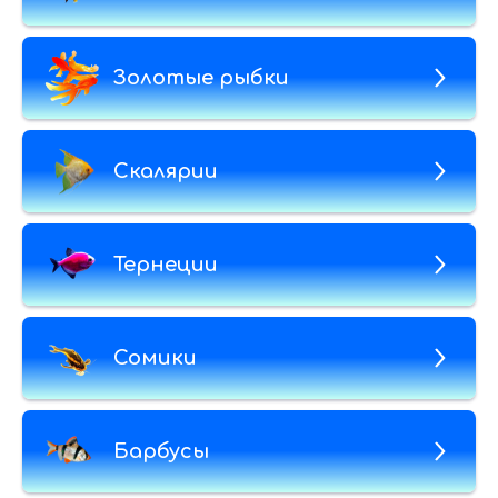
Золотые рыбки
Скалярии
Тернеции
Сомики
Барбусы