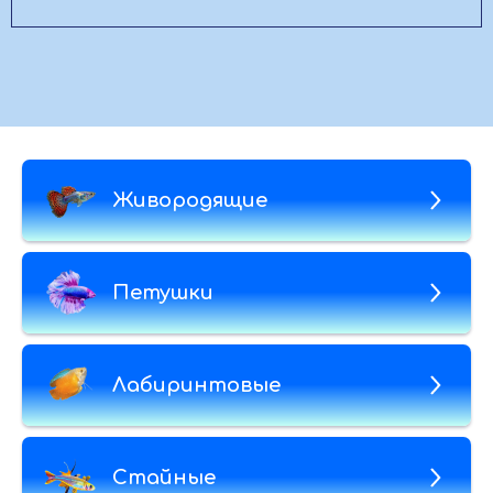
Живородящие
Петушки
Лабиринтовые
Стайные