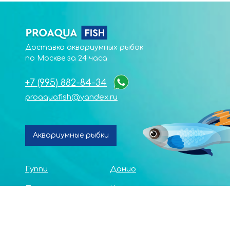
Доставка аквариумных рыбок
по Москве за 24 часа
+7 (995) 882-84-34
proaquafish@yandex.ru
Аквариумные рыбки
Гуппи
Данио
Петушки
Кардинал
Неоны
Расборы
Золотые
Аксолотли