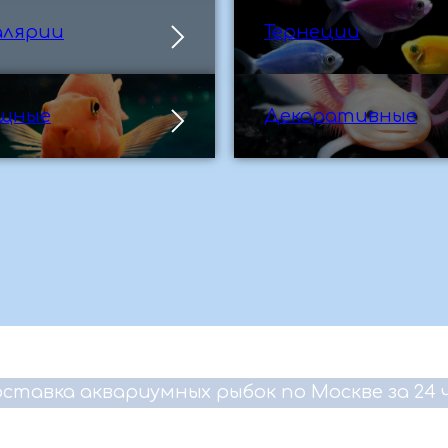
алярии
Тернеции
щные
Декоративные
ставка аквариумных рыбок по Москве за 24 