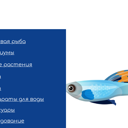
вая рыба
риумы
е растения
а
т
раты для воды
суары
удование