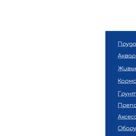
Прудо
Макроподы
Аква
ал
Вуалехвост
ы
Риукин
Живы
тли
Оранда
Корм
Телескоп
Грун
ицы
Жемчужинка
Препа
Карп
Аксес
ии
Апистограмма
Обор