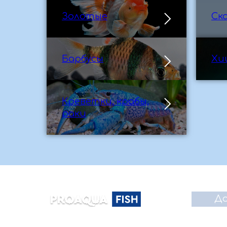
Золотые
Ск
Барбусы
Хи
Креветки, крабы,
раки
До