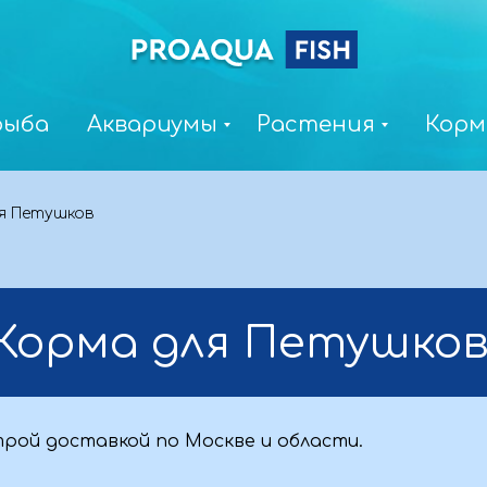
рыба
Аквариумы
Растения
Корм
я Петушков
Корма для Петушко
трой доставкой по Москве и области.