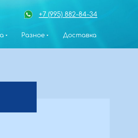
+7 (995) 882-84-34
а
Разное
Доставка
в