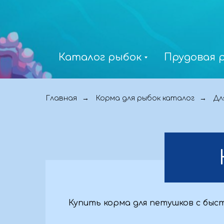
Каталог рыбок
Прудовая 
→
→
Главная
Корма для рыбок каталог
Дл
Купить корма для петушков с быс