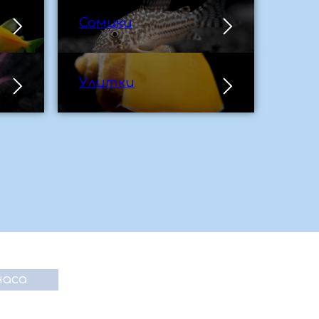
Сомики
Улитки
часа
+7 (995) 882-84-34
proaquafish@yandex.ru