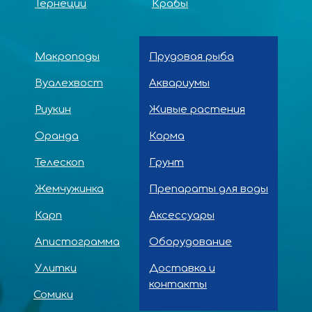
Тернеции
Крабы
Макроподы
Прудовая рыба
Вуалехвост
Аквариумы
Риукин
Живые растения
Оранда
Корма
Телескоп
Грунт
Жемчужинка
Препараты для воды
Карп
Аксессуары
Апистограмма
Оборудование
Улитки
Доставка и
контакты
Сомики