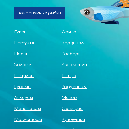
Аквариумные рыбки
Гуппи
Данио
Петушки
Кардинал
Неоны
Расборы
Золотые
Аксолотли
Пецилии
Тетра
Гурами
Радужницы
Лялиусы
Минор
Меченосцы
Скалярии
Моллинезии
Креветки