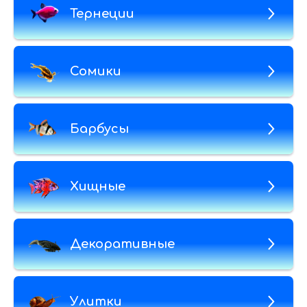
Тернеции
Сомики
Барбусы
Хищные
Декоративные
Улитки