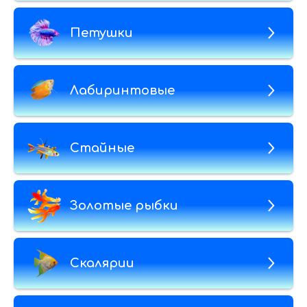
Петушки
Лабиринтовые
Стайные
Золотые рыбки
Скалярии